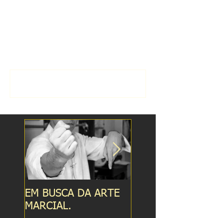
Comentários
Escreva um comentário
EM BUSCA DA ARTE
RELAÇÕES QUE
MARCIAL.
PERMEIAM A ART