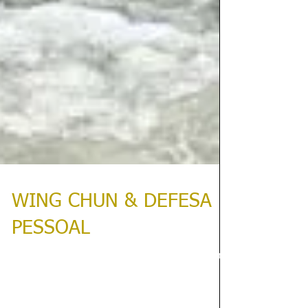
WING CHUN & DEFESA
PESSOAL