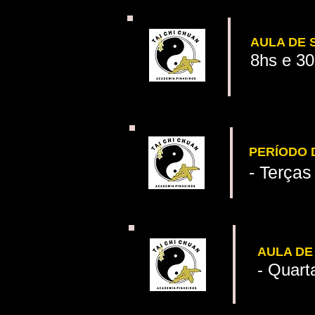
AULA DE 
8hs e 30
PERÍODO 
- T
erças
AULA DE
- Quart