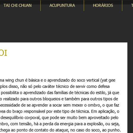
TAI CHI CHUAN
ACUPUNTURA
HORÁRIOS
OI
ma wing chun é básica e o aprendizado do soco vertical (yat gee 
los disso, não só pelo caráter técnico de servir como defesa 
ssibilita o aprendizado das famílias de técnicas do estilo, já que 
realizado para outros bloqueios e também para outros tipos de 
ecessidade de se aprender a socar sem mexer o ombro, o que faz 
ea do braço responsável por este tipo de técnica. Em aplicação, o 
desequilíbrio corporal, que pode ser muito bem aproveitado pelo 
o, com tensão, há a perda da energia para a explosão, ou seja, 
 chega ao ponto de contato do ataque, no caso do soco, ao punho. 