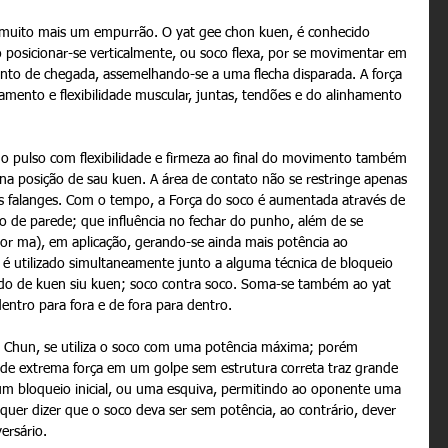
 muito mais um empurrão. O yat gee chon kuen, é conhecido 
 posicionar-se verticalmente, ou soco flexa, por se movimentar em 
onto de chegada, assemelhando-se a uma flecha disparada. A força 
amento e flexibilidade muscular, juntas, tendões e do alinhamento 
pulso com flexibilidade e firmeza ao final do movimento também 
na posição de sau kuen. A área de contato não se restringe apenas 
 falanges. Com o tempo, a Força do soco é aumentada através de 
co de parede; que influência no fechar do punho, além de se 
hor ma), em aplicação, gerando-se ainda mais potência ao 
l é utilizado simultaneamente junto a alguma técnica de bloqueio 
do de kuen siu kuen; soco contra soco. Soma-se também ao yat 
tro para fora e de fora para dentro.  
g Chun, se utiliza o soco com uma potência máxima; porém 
 de extrema força em um golpe sem estrutura correta traz grande 
 um bloqueio inicial, ou uma esquiva, permitindo ao oponente uma 
quer dizer que o soco deva ser sem potência, ao contrário, dever 
ersário. 