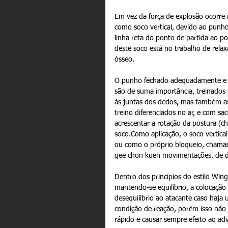
Em vez da força de explosão ocorre
como soco vertical, devido ao punho
linha reta do ponto de partida ao p
deste soco está no trabalho de relax
ósseo. 
O punho fechado adequadamente e o 
são de suma importância, treinados 
às juntas dos dedos, mas também as
treino diferenciados no ar, e com sa
acrescentar a rotação da postura (c
soco.Como aplicação, o soco vertica
ou como o próprio bloqueio, chama
gee chon kuen movimentações, de den
Dentro dos princípios do estilo Win
mantendo-se equilíbrio, a colocação
desequilíbrio ao atacante caso haja
condição de reação, porém isso não 
rápido e causar sempre efeito ao adv