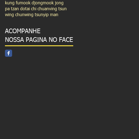
kung fu
mook djong
mook jong
pa tzan do
tai chi chuan
ving tsun
wing chun
wing tsun
yip man
ACOMPANHE
NOSSA PAGINA NO FACE