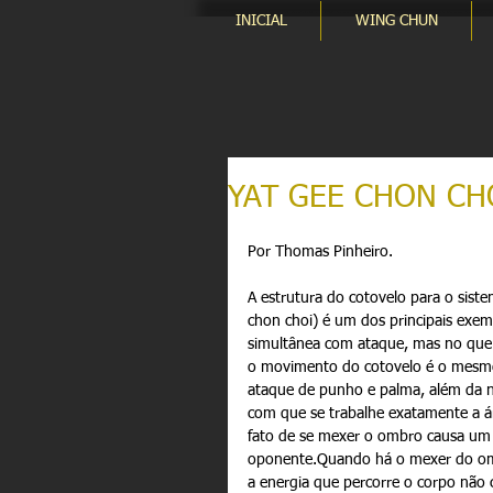
INICIAL
WING CHUN
YAT GEE CHON CH
Por Thomas Pinheiro. 
A estrutura do cotovelo para o siste
chon choi) é um dos principais exemp
simultânea com ataque, mas no que po
o movimento do cotovelo é o mesmo 
ataque de punho e palma, além da n
com que se trabalhe exatamente a ár
fato de se mexer o ombro causa um 
oponente.Quando há o mexer do ombr
a energia que percorre o corpo não