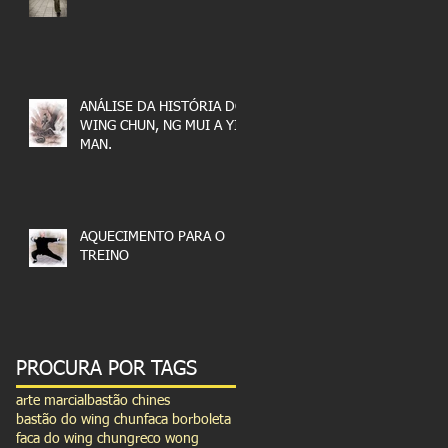
ANÁLISE DA HISTÓRIA DO
WING CHUN, NG MUI A YIP
MAN.
AQUECIMENTO PARA O
TREINO
PROCURA POR TAGS
arte marcial
bastão chines
bastão do wing chun
faca borboleta
faca do wing chun
greco wong