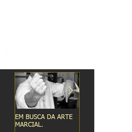
Comentários
Escreva um comentário
EM BUSCA DA ARTE
RELAÇÕES QUE
MARCIAL.
PERMEIAM A ART